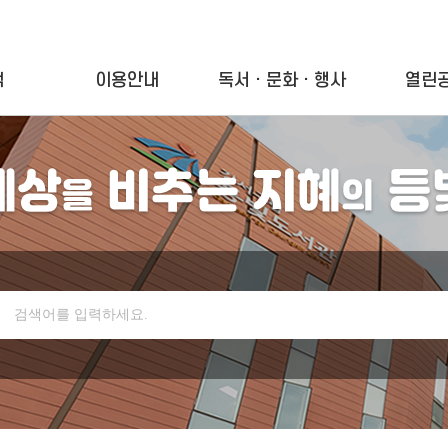
색
이용안내
독서ㆍ문화ㆍ행사
열린