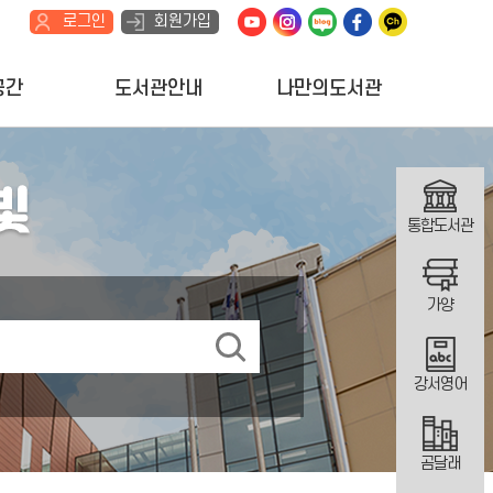
로그인
회원가입
공간
도서관안내
나만의도서관
통합도서관
가양
강서영어
곰달래