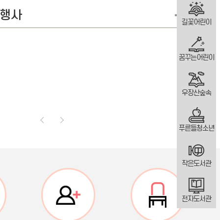
행사
길꽃어린이
꿈꾸는어린이
우장산숲속
푸른들청소년
작은도서관
전자도서관